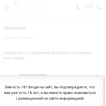
0
Главная
-
Справочная информация
-
Производители
-
Masculan
Masculan
Cтрана: Германия
Разделы с товарами Masculan в нашем
магазине
Презервативы
Вам есть 18? Входя на сайт, вы подтверждаете, что
Возбуждающие
вам уже есть 18 лет, и вы имеете право знакомиться
с размещенной на сайте информацией.
Массажные масла и свечи